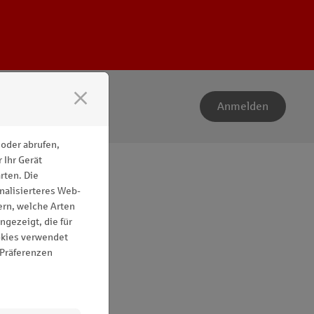
close
Anmelden
oder abrufen,
 Ihr Gerät
rten. Die
onalisierteres Web-
ern, welche Arten
gezeigt, die für
okies verwendet
 Präferenzen