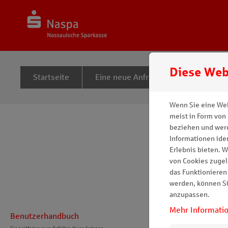
Zum Inhalt springen
Diese Web
Startseite
Eine neue Anfrage einreichen
Wenn Sie eine Web
meist in Form von 
Da
beziehen und werd
Informationen iden
Erlebnis bieten. W
von Cookies zugel
Datens
das Funktionieren
werden, können Si
STA
anzupassen.
Mehr Informati
Benutzerhandbuch