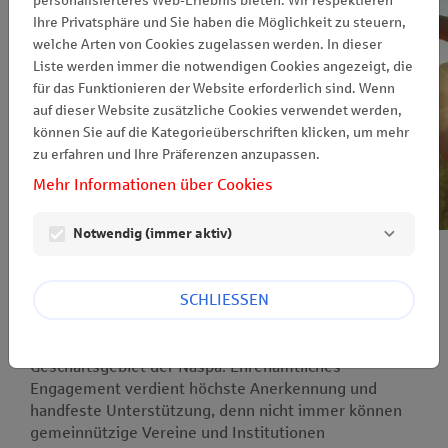
personalisierteres Web-Erlebnis bieten. Wir respektieren
Ihre Privatsphäre und Sie haben die Möglichkeit zu steuern,
welche Arten von Cookies zugelassen werden. In dieser
Liste werden immer die notwendigen Cookies angezeigt, die
für das Funktionieren der Website erforderlich sind. Wenn
auf dieser Website zusätzliche Cookies verwendet werden,
können Sie auf die Kategorieüberschriften klicken, um mehr
zu erfahren und Ihre Präferenzen anzupassen.
Mehr Informationen über Cookies
Notwendig (immer aktiv)
Mehr als eine Million Euro fließen jedes Jahr in Form
SCHLIESSEN
von Naspa-Spenden sowie Zuwendungen
aus dem PS-Zweckertrag an gemeinnützige und
wohltätige Vereine und Institutionen im
Geschäftsgebiet der Naspa. Ehrenamtliches
Engagement verdient höchste Anerkennung und
handfeste Unterstützung, denn nicht immer können
gemeinnützige Vereine und Institutionen