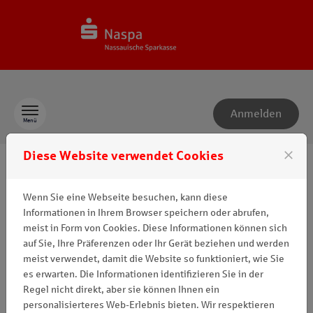
Zum Inhalt springen
Anmelden
Menü
close
Diese Website verwendet Cookies
FAQ
Wenn Sie eine Webseite besuchen, kann diese
Informationen in Ihrem Browser speichern oder abrufen,
ICH HABE AUF "PASSWORT VERGESSEN"
meist in Form von Cookies. Diese Informationen können sich
GEKLICKT, ABER NIE EINE E-MAIL MIT
auf Sie, Ihre Präferenzen oder Ihr Gerät beziehen und werden
EINEM LINK ZUM ERSTELLEN EINES
meist verwendet, damit die Website so funktioniert, wie Sie
PASSWORTS ERHALTEN.
es erwarten. Die Informationen identifizieren Sie in der
Regel nicht direkt, aber sie können Ihnen ein
personalisierteres Web-Erlebnis bieten. Wir respektieren