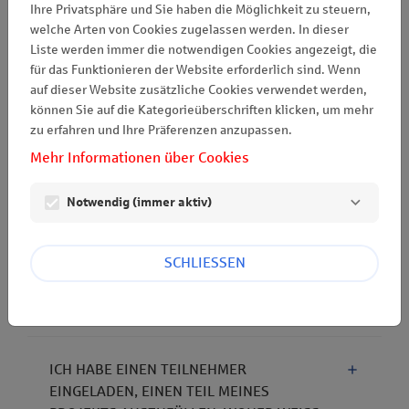
Ihre Privatsphäre und Sie haben die Möglichkeit zu steuern,
ICH HABE AUF "PASSWORT VERGESSEN"
welche Arten von Cookies zugelassen werden. In dieser
GEKLICKT, ABER WENN ICH AUF DEN PER
Liste werden immer die notwendigen Cookies angezeigt, die
E-MAIL ERHALTENEN LINK KLICKE, WIRD
für das Funktionieren der Website erforderlich sind. Wenn
EINE FEHLERMELDUNG ANGEZEIGT.
auf dieser Website zusätzliche Cookies verwendet werden,
können Sie auf die Kategorieüberschriften klicken, um mehr
zu erfahren und Ihre Präferenzen anzupassen.
ICH KLICKE IM FORMULAR AUF "NÄCHSTE
Mehr Informationen über Cookies
SEITE", ICH BLEIBE ABER AUF DER
GLEICHEN SEITE HÄNGEN.
Notwendig (immer aktiv)
WIE KANN ICH DEN ERSTEN TEIL MEINES
SCHLIESSEN
EINGEREICHTEN PROJEKTS NOCH
EINMAL LESEN?
ICH HABE EINEN TEILNEHMER
EINGELADEN, EINEN TEIL MEINES